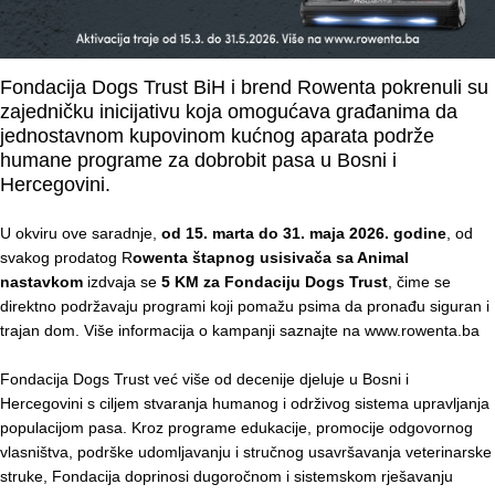
Fondacija Dogs Trust BiH i brend Rowenta pokrenuli su
zajedničku inicijativu koja omogućava građanima da
jednostavnom kupovinom kućnog aparata podrže
humane programe za dobrobit pasa u Bosni i
Hercegovini.
U okviru ove saradnje,
od 15. marta do 31. maja 2026. godine
, od
svakog prodatog R
owenta štapnog usisivača sa Animal
nastavkom
izdvaja se
5 KM za Fondaciju Dogs Trust
, čime se
direktno podržavaju programi koji pomažu psima da pronađu siguran i
trajan dom. Više informacija o kampanji saznajte na www.rowenta.ba
Fondacija Dogs Trust već više od decenije djeluje u Bosni i
Hercegovini s ciljem stvaranja humanog i održivog sistema upravljanja
populacijom pasa. Kroz programe edukacije, promocije odgovornog
vlasništva, podrške udomljavanju i stručnog usavršavanja veterinarske
struke, Fondacija doprinosi dugoročnom i sistemskom rješavanju