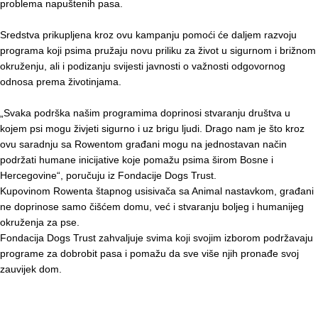
problema napuštenih pasa.
Sredstva prikupljena kroz ovu kampanju pomoći će daljem razvoju
programa koji psima pružaju novu priliku za život u sigurnom i brižnom
okruženju, ali i podizanju svijesti javnosti o važnosti odgovornog
odnosa prema životinjama.
„Svaka podrška našim programima doprinosi stvaranju društva u
kojem psi mogu živjeti sigurno i uz brigu ljudi. Drago nam je što kroz
ovu saradnju sa Rowentom građani mogu na jednostavan način
podržati humane inicijative koje pomažu psima širom Bosne i
Hercegovine“, poručuju iz Fondacije Dogs Trust.
Kupovinom Rowenta štapnog usisivača sa Animal nastavkom, građani
ne doprinose samo čišćem domu, već i stvaranju boljeg i humanijeg
okruženja za pse.
Fondacija Dogs Trust zahvaljuje svima koji svojim izborom podržavaju
programe za dobrobit pasa i pomažu da sve više njih pronađe svoj
zauvijek dom.