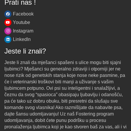
Prati nas !
Facebook
Youtube
Instagram
LinkedIn
Jeste li znali?
Jeste li znali da mješanci spašeni s ulice mogu biti sjajni
ljubimci? Mješanci su generalno zdraviji i otporniji jer ne
nose rizik od genetskih stanja koje nose neke pasmine, pa
će i veterinarski troškovi biti manji a uživanje s vašim
ljubimcem potpuno. Ovi psi su inteligentni i snalažljivi, a
čeznu da svog “spasioca” obasipaju ljubavlju i odanošću,
pa će tako uz dobru obuku, biti presretni da slušaju sve
komande svog vlasnika! Ako razmišljate da nabavite psa,
dajte šansu udomljavanju! Uz naš Fostering program
udomljavanja, dobit ćete punu podršku u procesu
pronalaženja ljubimca koji je kao stvoren baš za vas, ali i vi