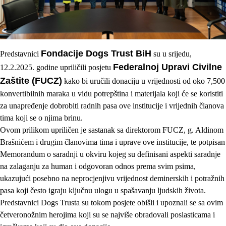
Fondacije Dogs Trust BiH
Predstavnici
su u srijedu,
Federalnoj Upravi Civilne
12.2.2025. godine upriličili posjetu
Zaštite (FUCZ)
kako bi uručili donaciju u vrijednosti od oko 7,500
konvertibilnih maraka u vidu potrepština i materijala koji će se koristiti
za unapređenje dobrobiti radnih pasa ove institucije i vrijednih članova
tima koji se o njima brinu.
Ovom prilikom upriličen je sastanak sa direktorom FUCZ, g. Aldinom
Brašnićem i drugim članovima tima i uprave ove institucije, te potpisan
Memorandum o saradnji u okviru kojeg su definisani aspekti saradnje
na zalaganju za human i odgovoran odnos prema svim psima,
ukazujući posebno na neprocjenjivu vrijednost deminerskih i potražnih
pasa koji često igraju ključnu ulogu u spašavanju ljudskih života.
Predstavnici Dogs Trusta su tokom posjete obišli i upoznali se sa ovim
četveronožnim herojima koji su se najviše obradovali poslasticama i