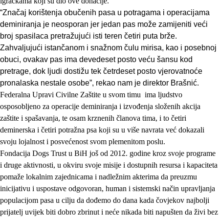
igračkama koji su dio ove donacije.
“Značaj korištenja obučenih pasa u potragama i operacijama
deminiranja je neosporan jer jedan pas može zamijeniti veći
broj spasilaca pretražujući isti teren četiri puta brže.
Zahvaljujući istančanom i snažnom čulu mirisa, kao i posebnoj
obuci, ovakav pas ima devedeset posto veću šansu kod
pretrage, dok ljudi dostižu tek četrdeset posto vjerovatnoće
pronalaska nestale osobe”, rekao nam je direktor Brašnić.
Federalna Upravi Civilne Zaštite u svom timu ima ljudstvo
osposobljeno za operacije deminiranja i izvođenja složenih akcija
zaštite i spašavanja, te osam krznenih članova tima, i to četiri
deminerska i četiri potražna psa koji su u više navrata već dokazali
svoju lojalnost i posvećenost svom plemenitom poslu.
Fondacija Dogs Trust u BiH još od 2012. godine kroz svoje programe
i druge aktivnosti, u okviru svoje misije i dostupnih resursa i kapaciteta
pomaže lokalnim zajednicama i nadležnim akterima da preuzmu
inicijativu i uspostave odgovoran, human i sistemski način upravljanja
populacijom pasa u cilju da dođemo do dana kada čovjekov najbolji
prijatelj uvijek biti dobro zbrinut i neće nikada biti napušten da živi bez