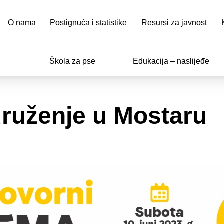
O nama
Postignuća i statistike
Resursi za javnost
Škola za pse
Edukacija – naslijeđe
druženje u Mostaru