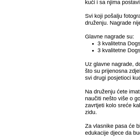
kući i sa njima posta
Svi koji pošalju fotogr
druženju. Nagrade nij
Glavne nagrade su:
3 kvalitetna Dog
3 kvalitetne Dogs
Uz glavne nagrade, dob
što su prijenosna zdjel
svi drugi posjetioci k
Na druženju ćete imati 
naučiti nešto više o go
zavrtjeti kolo sreće k
zidu.
Za vlasnike pasa će bi
edukacije djece da bu