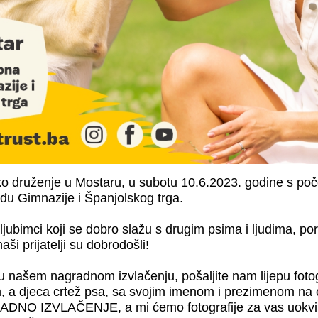
o druženje u Mostaru, u subotu 10.6.2023. godine s poč
đu Gimnazije i Španjolskog trga.
i ljubimci koji se dobro slažu s drugim psima i ljudima, p
i naši prijatelji su dobrodošli!
 u našem nagradnom izvlačenju, pošaljite nam lijepu fotogr
im, a djeca crtež psa, sa svojim imenom i prezimenom na
DNO IZVLAČENJE, a mi ćemo fotografije za vas uokviri