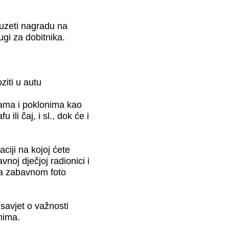
reuzeti nagradu na
gi za dobitnika.
ziti u autu
nama i poklonima kao
ili čaj, i sl., dok će i
aciji na kojoj ćete
vnoj dječjoj radionici i
 na zabavnom foto
 savjet o važnosti
mima.