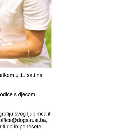
etkom u 11 sati na
orodice s djecom,
afiju svog ljubimca ili
office@dogstrust.ba
,
ti da ih ponesete