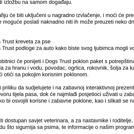
viti izložbu na samom događaju.
afiju će biti uključeni u nagradno izvlačenje, i moći će p
e moguće poslati naknadno niti ih može preuzeti neko dru
s Trust kreveta za pse
 Trust podloge za auto kako biste svog ljubimca mogli vo
itnici će ponijeti i Dogs Trust poklon paket s potrepšti
a za hranu i vodu, povodac, ogrlica, rokovnik, šolja za kafu 
ući otići sa pokojim korisnim poklonom.
priliku da sudjelujete i na zabavnoj interaktivnoj prezent
voru tijela pasa, dok će najmlađi posjetioci uživati u zaba
ako bi osvojili korisne i zabavne poklone, kao i slikati se
ti dostupan savjet veterinara, a za nastavnike i roditelje,
du što sigurnija sa psima, te informacije o našim progra