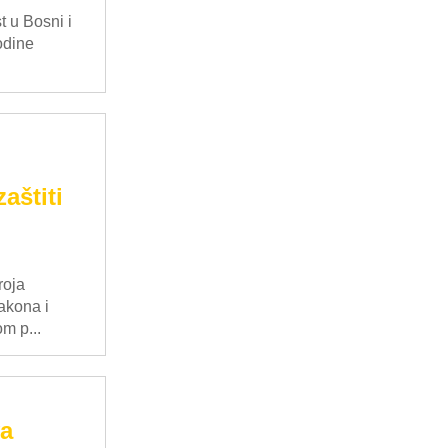
 u Bosni i
odine
aštiti
roja
akona i
m p...
va