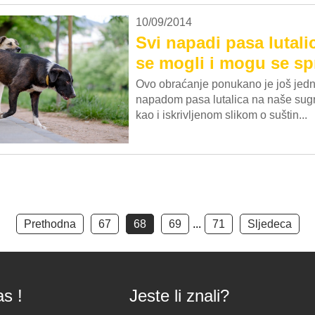
10/09/2014
Svi napadi pasa lutali
se mogli i mogu se spr
Ovo obraćanje ponukano je još jed
napadom pasa lutalica na naše su
kao i iskrivljenom slikom o suštin...
Prethodna
67
68
69
...
71
Sljedeca
as !
Jeste li znali?