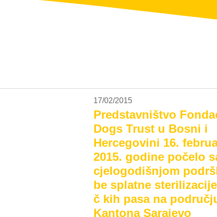
17/02/2015
Predstavništvo Fondac
Dogs Trust u Bosni i
Hercegovini 16. febru
2015. godine počelo s
cjelogodišnjom podr
be splatne sterilizacij
č kih pasa na područj
Kantona Sarajevo