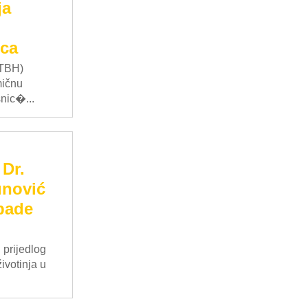
ja
ica
DTBH)
ičnu
nic�...
 Dr.
unović
apade
 prijedlog
̌ivotinja u