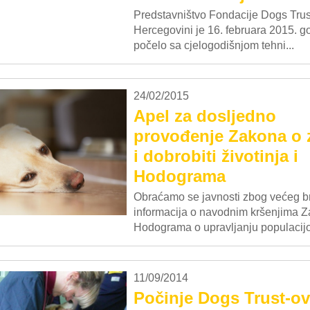
Predstavništvo Fondacije Dogs Trust
Hercegovini je 16. februara 2015. g
počelo sa cjelogodišnjom tehni...
24/02/2015
Apel za dosljedno
provođenje Zakona o z
i dobrobiti životinja i
Hodograma
Obraćamo se javnosti zbog većeg b
informacija o navodnim kršenjima Z
Hodograma o upravljanju populacijo
11/09/2014
Počinje Dogs Trust-o