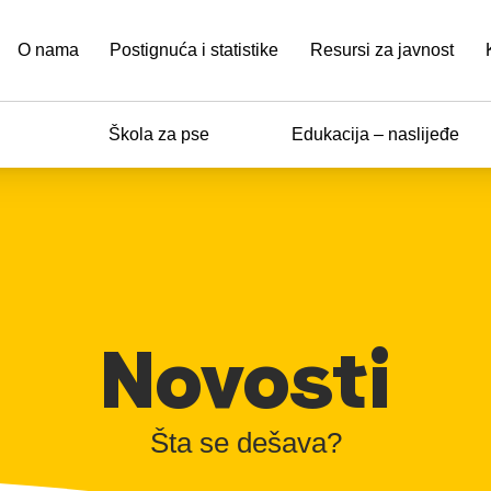
O nama
Postignuća i statistike
Resursi za javnost
Škola za pse
Edukacija – naslijeđe
Novosti
Šta se dešava?