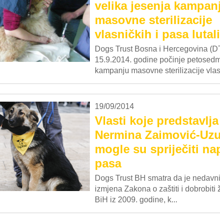
velika jesenja kampan
masovne sterilizacije
vlasničkih i pasa lutal
Dogs Trust Bosna i Hercegovina (
15.9.2014. godine počinje petosedm
kampanju masovne sterilizacije vlas
19/09/2014
Vlasti koje predstavlja
Nermina Zaimović-Uz
mogle su spriječiti n
pasa
Dogs Trust BH smatra da je nedavni
izmjena Zakona o zaštiti i dobrobiti z
BiH iz 2009. godine, k...