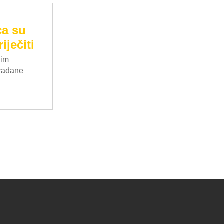
ca su
iječiti
nim
građane