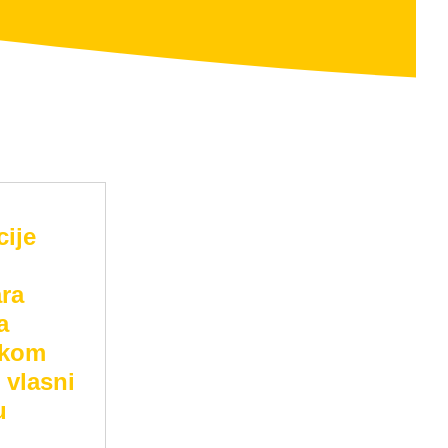
ije
ara
a
škom
e vlasni
u