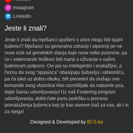
Instagram
LinkedIn
Jeste li znali?
Jeste li znali da mješanci spašeni s ulice mogu biti sjajni
ljubimci? Mješanci su generalno zdraviji i otporniji jer ne
nose rizik od genetskih stanja koje nose neke pasmine, pa
će i veterinarski troškovi biti manji a uživanje s vašim
ljubimcem potpuno. Ovi psi su inteligentni i snalažljivi, a
čeznu da svog “spasioca” obasipaju ljubavlju i odanošću,
pa će tako uz dobru obuku, biti presretni da slušaju sve
komande svog vlasnika! Ako razmišljate da nabavite psa,
dajte šansu udomljavanju! Uz naš Fostering program
udomljavanja, dobit ćete punu podršku u procesu
pronalaženja ljubimca koji je kao stvoren baš za vas, ali i vi
za njega!
Designed & Developed by
ID-S.ba