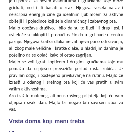
je u potrazi za novim avanturama i igračkama koje može
grickati, nositi ili bacati u zrak. Njegova vesela narav i
neiscrpna energija čine ga idealnim ljubimcem za aktivne
obitelji ili pojedince koji žele dinamičnog i zabavnog psa.
Majlo obožava društvo, bilo da su to ljudi ili drugi psi, i
uvijek će se uklopiti i pronaći način da u igri bude u centru
pažnje. Njegova kratka dlaka ne zahtijeva puno održavanja,
ali zbog male veličine i kratke dlake, u hladnijim danima je
poželjno da se oblači kako bi ostao zagrijan.
Majlo se voli igrati lopticom i drugim igračkama koje mu
pomažu da uspješno prevaziđe period rasta zubića. Uz
pravilan odgoj i postepeno privikavanje na rutinu, Majlo će
izrasti u odanog i sretnog psa koji će vas pratiti u svim
vašim aktivnostima.
Ako tražite malenog, ali neustrašivog prijatelja koji će vam
uljepšati svaki dan, Majlo bi mogao biti savršen izbor za
vas.
Vrsta doma koji meni treba