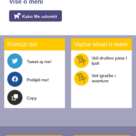
Vise o meni
Kako Me udomiti
Pomozi mi!
Vazne stvari o meni
Voli društvo pasa I
Tweet-aj me!
ljudi
Voli igračke i
Podijeli me!
avanture
Copy