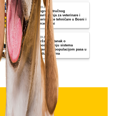
18.03.2026
Program stručnog
usavršavanja za veterinare i
veterinarske tehničare u Bosni i
Hercegovini
05.03.2026
Održan sastanak o
uspostavljanju sistema
upravljanja populacijom pasa u
Gradu Bijeljina