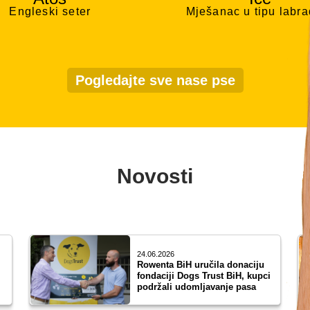
Engleski seter
Mješanac u tipu labr
Pogledajte sve nase pse
Novosti
24.06.2026
Rowenta BiH uručila donaciju
fondaciji Dogs Trust BiH, kupci
podržali udomljavanje pasa