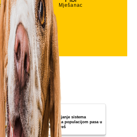
adora
Mješanac
19.05.2026
Uspostavljanje sistema
upravljanja populacijom pasa u
općini Vareš