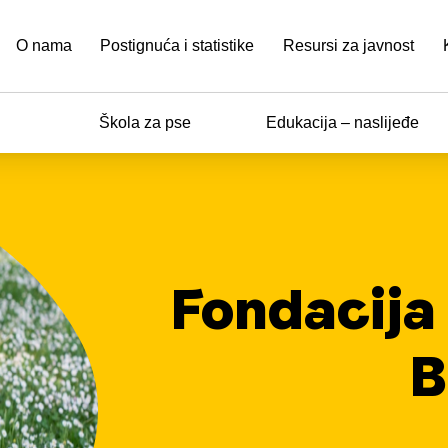
O nama
Postignuća i statistike
Resursi za javnost
Škola za pse
Edukacija – naslijeđe
Fondacija
B